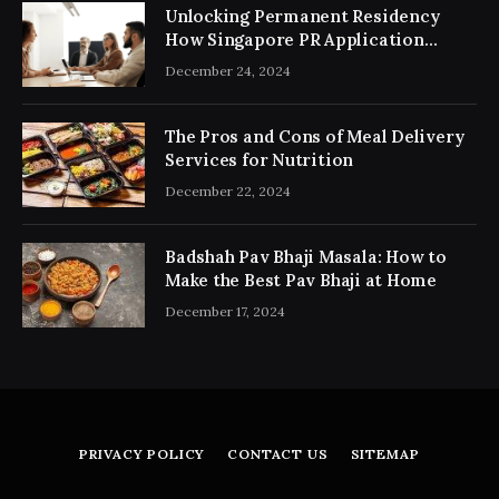
Unlocking Permanent Residency
How Singapore PR Application
Consultancy Simplifies the Process
December 24, 2024
The Pros and Cons of Meal Delivery
Services for Nutrition
December 22, 2024
Badshah Pav Bhaji Masala: How to
Make the Best Pav Bhaji at Home
December 17, 2024
PRIVACY POLICY
CONTACT US
SITEMAP