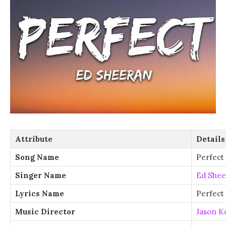
Attribute
Details
Song Name
Perfect
Singer Name
Ed Shee
Lyrics Name
Perfect 
Music Director
Jason K