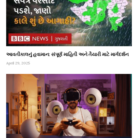
આવતીકાલનું હવામાન: સંપૂર્ણ માહિતી અને તૈયારી માટે માર્ગદર્શન
April 29, 2025