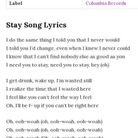
Label
Columbia Records
Stay Song Lyrics
I do the same thing I told you that I never would
I told you I’d change, even when I knew I never could
I know that I can’t find nobody else as good as you
I need you to stay, need you to stay, hey (oh)
I get drunk, wake up, I’m wasted still
I realize the time that I wasted here
I feel like you can’t feel the way I feel
Oh, I’ll be f- up if you can’t be right here
Oh, ooh-woah (oh, ooh-woah, ooh-woah)
Oh, ooh-woah (oh, ooh-woah, ooh-woah)
Oh, ooh-woah (Oh, ooh-woah, ooh-woah)