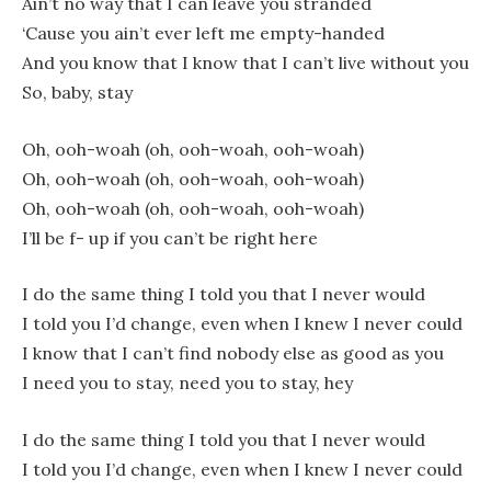
Ain’t no way that I can leave you stranded
‘Cause you ain’t ever left me empty-handed
And you know that I know that I can’t live without you
So, baby, stay
Oh, ooh-woah (oh, ooh-woah, ooh-woah)
Oh, ooh-woah (oh, ooh-woah, ooh-woah)
Oh, ooh-woah (oh, ooh-woah, ooh-woah)
I’ll be f- up if you can’t be right here
I do the same thing I told you that I never would
I told you I’d change, even when I knew I never could
I know that I can’t find nobody else as good as you
I need you to stay, need you to stay, hey
I do the same thing I told you that I never would
I told you I’d change, even when I knew I never could