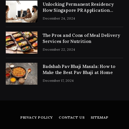
Unlocking Permanent Residency
How Singapore PR Application
Consultancy Simplifies the Process
December 24, 2024
The Pros and Cons of Meal Delivery
Services for Nutrition
December 22, 2024
Badshah Pav Bhaji Masala: How to
Make the Best Pav Bhaji at Home
December 17, 2024
PRIVACY POLICY
CONTACT US
SITEMAP