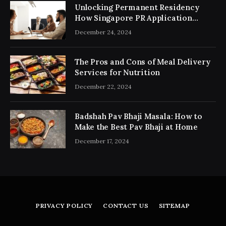
Unlocking Permanent Residency
How Singapore PR Application
Consultancy Simplifies the Process
December 24, 2024
The Pros and Cons of Meal Delivery
Services for Nutrition
December 22, 2024
Badshah Pav Bhaji Masala: How to
Make the Best Pav Bhaji at Home
December 17, 2024
PRIVACY POLICY
CONTACT US
SITEMAP