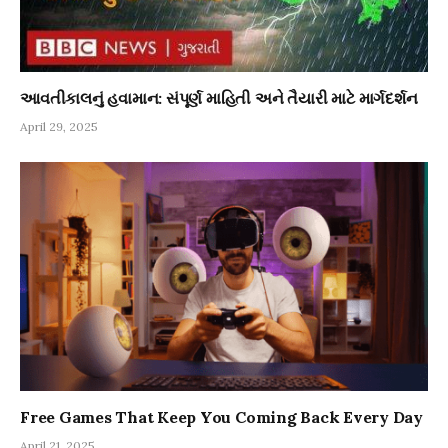
આવતીકાલનું હવામાન: સંપૂર્ણ માહિતી અને તૈયારી માટે માર્ગદર્શન
April 29, 2025
Free Games That Keep You Coming Back Every Day
April 21, 2025