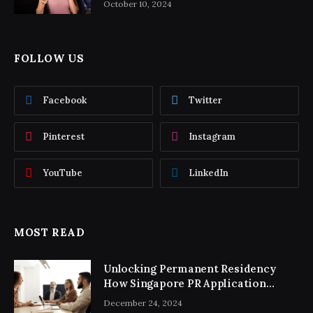
October 10, 2024
FOLLOW US
Facebook
Twitter
Pinterest
Instagram
YouTube
LinkedIn
MOST READ
Unlocking Permanent Residency
How Singapore PR Application
Consultancy Simplifies the Process
December 24, 2024