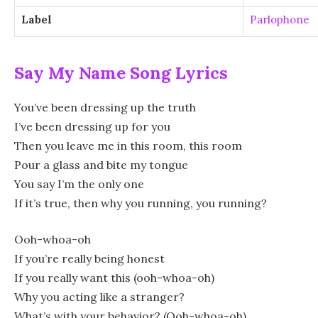
Label
Parlophone
Say My Name Song Lyrics
You’ve been dressing up the truth
I’ve been dressing up for you
Then you leave me in this room, this room
Pour a glass and bite my tongue
You say I’m the only one
If it’s true, then why you running, you running?
Ooh-whoa-oh
If you’re really being honest
If you really want this (ooh-whoa-oh)
Why you acting like a stranger?
What’s with your behavior? (Ooh-whoa-oh)