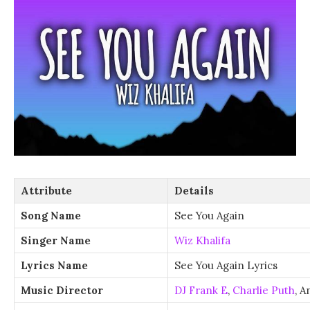
Attribute
Details
Song Name
See You Again
Singer Name
Wiz Khalifa
Lyrics Name
See You Again Lyrics
Music Director
DJ Frank E
,
Charlie Puth
, 