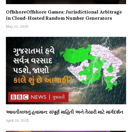
OffshoreOffshore Games: Jurisdictional Arbitrage
in Cloud-Hosted Random Number Generators
May 22, 2025
આવતીકાલનું હવામાન: સંપૂર્ણ માહિતી અને તૈયારી માટે માર્ગદર્શન
April 29, 2025