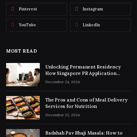
Pinterest
Instagram
YouTube
LinkedIn
MOST READ
Unlocking Permanent Residency
How Singapore PR Application
Consultancy Simplifies the Process
December 24, 2024
The Pros and Cons of Meal Delivery
Services for Nutrition
December 22, 2024
Badshah Pav Bhaji Masala: How to