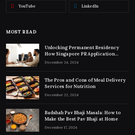
YouTube
LinkedIn
MOST READ
Unlocking Permanent Residency
How Singapore PR Application
Consultancy Simplifies the Process
December 24, 2024
The Pros and Cons of Meal Delivery
Services for Nutrition
December 22, 2024
Badshah Pav Bhaji Masala: How to
Make the Best Pav Bhaji at Home
December 17, 2024