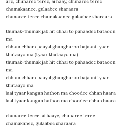
are, chunaree teree, ai haay, chunaree teree
chamakaanee, gulaabee sharaara
chunaree teree chamakaanee gulaabee sharaara
thumak-thumak jab hit chhai to pahaadee bataoon
ma
chham chham paayal ghungharoo bajaani tyaar
khutaayo ma (tyaar khutaayo ma)
thumak-thumak jab hit chhai to pahaadee bataoon
ma
chham chham paayal ghungharoo bajaani tyaar
khutaayo ma
laal tyaar kangan hathon ma choodee chhan haara
laal tyaar kangan hathon ma choodee chhan haara
chunaree teree, ai haaye, chunaree teree
chamakanee, gulaabee sharaara