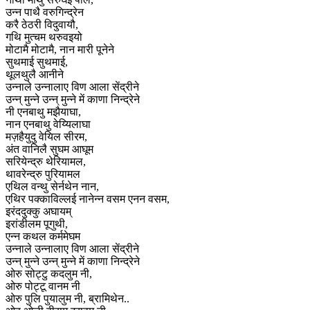
उन्न पाथै वरुगिन्द्रेन
करै ठेठरी विदुवायौ,
गथि मुत्चम थरुवइयो
मोटामै मोटामै, नान मारी पूनेने
सुथमाई सुथमाई,
थूलथुलै आनीने
उन्नाले उन्नालाए विण आला सेंद्रीने
उन्न् मुन्ने उन्न् मुन्ने में काणा निन्द्रेने
नी एनबाथु मझैयाघा,
नान एनबाथु वेय्यिलाघा
मज़हैयुदु वेयिल सीरम,
अंत वानिलै सुघम आघूम
सरियेन्द्रु थेरियामल,
थावरेन्द्रु पुरियामल
एथिल वन्थु सेर्नथेन नान,
एथिर पक्काविल्लई नानेन्न वसम एनन वसम,
इरंददुक्कु अघायम्
इरांडीलम पूगुथी,
एन्न कथल कर्ममेघम
उन्नाले उन्नालाए विण आला सेंद्रीने
उन्न् मुन्ने उन्न् मुन्ने में काणा निन्द्रेने
ओरु सोट्टु कदलुम नी,
ओरु पोट्टू वानम नी
ओरु पुलि पुयालुम नी, ब्रामिथेन..