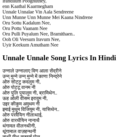
Irandilum Pooghuthey,
enn Kaathal Kaarmegham
Unnale Unnalae Vin Aala Sendreene
Unn Munne Unn Munne Mei Kaana Nindrene
Oru Sottu Kadalum Nee,
Oru Pottu Vaanam Nee
Oru Pulli Puyalum Nee, Bramithaen..
Ooh Oli Veesum Iravum Nee,
Uyir Keekum Amutham Nee
Unnale Unnale Song Lyrics In Hindi
उन्नाले उन्नालाए विण आला सेंद्रीने
उन्न् मुन्ने उन्न् मुन्ने में काणा निन्द्रेने
ओरु सोट्टु कदलुम नी,
ओरु पोट्टू वानम नी
ओरु पुलि पुयालुम नी, ब्रामिथेन..
ऊह ओली वीसम इरावुम नी,
उइर कीकुम अमुथम नी
इमाई मुथुम विजियुम नी, यासिथेन..
ओरु परवैयिन नीलाथाई,
ओरु वारथैयिन नानाथै
थंगामल वीलनथीनी,
थूंगामाल वाज़हन्थनी
नाथी मीथु सरुघई पोल,