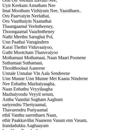
Ooh Oli Veesum Iravum Nee,
Uyir Keekum Amutham Nee
Imai Moothum Vizhiyum Nee, Yaasithaen..
Oru Paarvaiyin Neelathai,
Oru Vaarthaiyin Naanathai
Thaangaamal Veelntheeney,
Thoongaamal Vaazhntheney
Nathi Meethu Sarughai Pol,
Unn Paathai Varugindren
Karai Thethri Viduvaaiyoo,
Gathi Mootcham Tharuvaiyoo
Mothamaai Mothamaai, Naan Maari Poonene
Suthamaai Suthamaai,
Thoolthoolaai Aaneene
Unnale Unnalae Vin Aala Sendreene
Unn Munne Unn Munne Mei Kaana Nindrene
Nee Enbathu Mazhaiyaagha,
Naan Enbathu Veyyilaagha
Mazhaiyoodu Veyyil serum,
Antha Vaanilai Sugham Aaghum
sariyendru Theriyaamal,
Thavarendru Puriyaamal
ethil Vanthu saernthaen Naan,
ethir Paakkavillai Naan
enn Vasam enn Vasam,
Irandadukku Aaghaayam