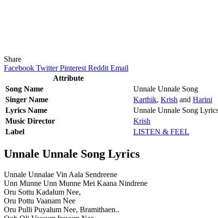
Share
Facebook
Twitter
Pinterest
Reddit
Email
Attribute
Song Name
Unnale Unnale Song
Singer Name
Karthik
,
Krish
and
Harini
Lyrics Name
Unnale Unnale Song Lyric
Music Director
Krish
Label
LISTEN & FEEL
Unnale Unnale Song Lyrics
Unnale Unnalae Vin Aala Sendreene
Unn Munne Unn Munne Mei Kaana Nindrene
Oru Sottu Kadalum Nee,
Oru Pottu Vaanam Nee
Oru Pulli Puyalum Nee, Bramithaen..