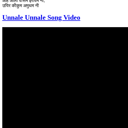
ओह ओली वीसम इरावम नी,
उयिर कीकुम अमुथम नी
Unnale Unnale Song Video