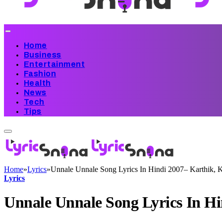
Home
Business
Entertainment
Fashion
Health
News
Tech
Tips
Home
»
Lyrics
»
Unnale Unnale Song Lyrics In Hindi 2007– Karthik, K
Lyrics
Unnale Unnale Song Lyrics In Hi