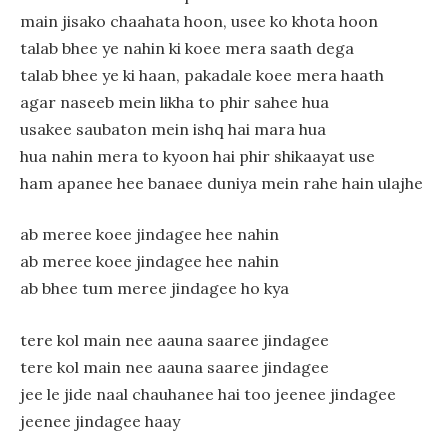
main jisako chaahata hoon, usee ko khota hoon
talab bhee ye nahin ki koee mera saath dega
talab bhee ye ki haan, pakadale koee mera haath
agar naseeb mein likha to phir sahee hua
usakee saubaton mein ishq hai mara hua
hua nahin mera to kyoon hai phir shikaayat use
ham apanee hee banaee duniya mein rahe hain ulajhe
ab meree koee jindagee hee nahin
ab meree koee jindagee hee nahin
ab bhee tum meree jindagee ho kya
tere kol main nee aauna saaree jindagee
tere kol main nee aauna saaree jindagee
jee le jide naal chauhanee hai too jeenee jindagee
jeenee jindagee haay