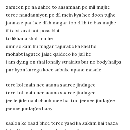
zameen pe na sahee to aasamaan pe mil mujhe
teree naadaaniyon pe dil mein kya hee doon tujhe
janaaze par hee dikh magar too dikh to bas mujhe
if taixt arai not possiblai
to likhana khat mujhe
umr se kam hu magar tajurabe ka khel he
mohabt lagatee jaise qaideeo ko jail he
i am dying on thai lonaily straiaits but no body hailps
par kyon karega koee sabake apane masale
tere kol main nee aauna saaree jindagee
tere kol main nee aauna saaree jindagee
jee le jide naal chauhanee hai too jeenee jindagee
jeenee jindagee haay
saalon ke baad bhee teree yaad ka zakhm hai taaza