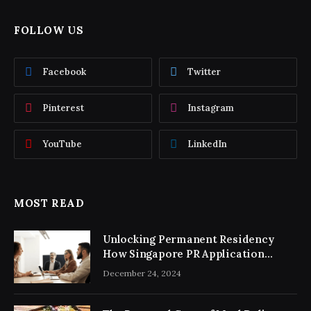
FOLLOW US
Facebook
Twitter
Pinterest
Instagram
YouTube
LinkedIn
MOST READ
Unlocking Permanent Residency
How Singapore PR Application
Consultancy Simplifies the Process
December 24, 2024