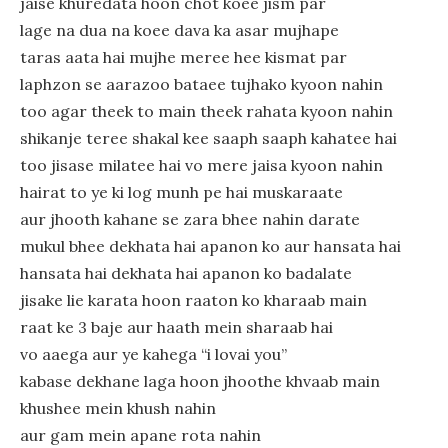
jaise khuredata hoon chot koee jism par
lage na dua na koee dava ka asar mujhape
taras aata hai mujhe meree hee kismat par
laphzon se aarazoo bataee tujhako kyoon nahin
too agar theek to main theek rahata kyoon nahin
shikanje teree shakal kee saaph saaph kahatee hai
too jisase milatee hai vo mere jaisa kyoon nahin
hairat to ye ki log munh pe hai muskaraate
aur jhooth kahane se zara bhee nahin darate
mukul bhee dekhata hai apanon ko aur hansata hai
hansata hai dekhata hai apanon ko badalate
jisake lie karata hoon raaton ko kharaab main
raat ke 3 baje aur haath mein sharaab hai
vo aaega aur ye kahega “i lovai you”
kabase dekhane laga hoon jhoothe khvaab main
khushee mein khush nahin
aur gam mein apane rota nahin