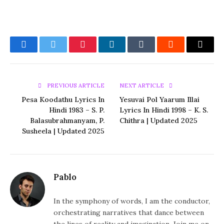
Facebook
Twitter
Pinterest
LinkedIn
Tumblr
Reddit
Email
PREVIOUS ARTICLE
NEXT ARTICLE
Pesa Koodathu Lyrics In
Yesuvai Pol Yaarum Illai
Hindi 1983 – S. P.
Lyrics In Hindi 1998 – K. S.
Balasubrahmanyam, P.
Chithra | Updated 2025
Susheela | Updated 2025
Pablo
In the symphony of words, I am the conductor,
orchestrating narratives that dance between
the lines of reality and imagination. Join me on