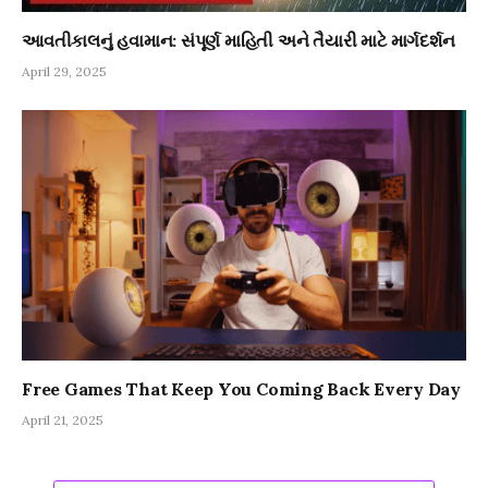
આવતીકાલનું હવામાન: સંપૂર્ણ માહિતી અને તૈયારી માટે માર્ગદર્શન
April 29, 2025
Free Games That Keep You Coming Back Every Day
April 21, 2025