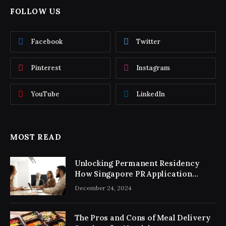
FOLLOW US
Facebook
Twitter
Pinterest
Instagram
YouTube
LinkedIn
MOST READ
Unlocking Permanent Residency
How Singapore PR Application
Consultancy Simplifies the Process
December 24, 2024
The Pros and Cons of Meal Delivery