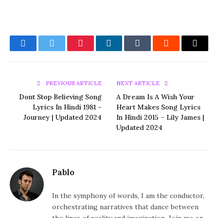
Facebook
Twitter
Pinterest
LinkedIn
Tumblr
Reddit
Email
PREVIOUS ARTICLE
NEXT ARTICLE
Dont Stop Believing Song
A Dream Is A Wish Your
Lyrics In Hindi 1981 –
Heart Makes Song Lyrics
Journey | Updated 2024
In Hindi 2015 – Lily James |
Updated 2024
Pablo
In the symphony of words, I am the conductor,
orchestrating narratives that dance between
the lines of reality and imagination. Join me on