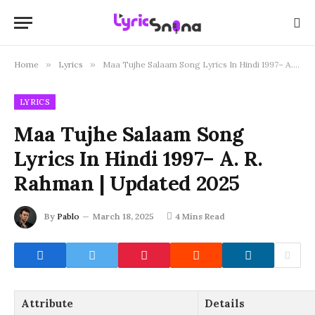
Home
»
Lyrics
»
Maa Tujhe Salaam Song Lyrics In Hindi 1997– A. R. Rahman | Updated 2025
LYRICS
Maa Tujhe Salaam Song
Lyrics In Hindi 1997– A. R.
Rahman | Updated 2025
By
Pablo
March 18, 2025
4 Mins Read
Attribute
Details