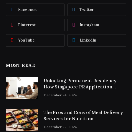
Facebook
Twitter
Pinterest
Instagram
YouTube
LinkedIn
MOST READ
Unlocking Permanent Residency
How Singapore PR Application
Consultancy Simplifies the Process
December 24, 2024
The Pros and Cons of Meal Delivery
Services for Nutrition
December 22, 2024