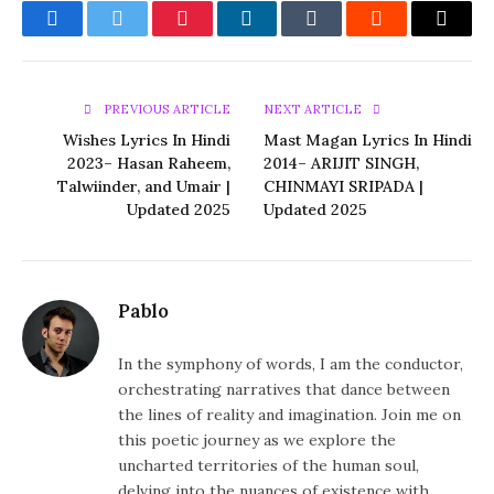
Facebook
Twitter
Pinterest
LinkedIn
Tumblr
Reddit
Email
PREVIOUS ARTICLE
NEXT ARTICLE
Wishes Lyrics In Hindi
Mast Magan Lyrics In Hindi
2023– Hasan Raheem,
2014– ARIJIT SINGH,
Talwiinder, and Umair |
CHINMAYI SRIPADA |
Updated 2025
Updated 2025
Pablo
In the symphony of words, I am the conductor,
orchestrating narratives that dance between
the lines of reality and imagination. Join me on
this poetic journey as we explore the
uncharted territories of the human soul,
delving into the nuances of existence with