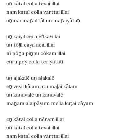
uṉ kātal colla tēvai illai
nam kātal colla vārttai illai
uṉmai maṟaittālum maṟaiyātaṭi
uṉ kaiyil cēra ēṅkavillai
uṉ tōḷil cāya ācai illai
nī pōṉa piṉpu cōkam illai
eṉṟu poy colla teriyātaṭi
uṉ aḻakālē uṉ aḻakālē
eṉ veyil kālam atu maḻai kālam
uṉ kaṉavālē uṉ kaṉavālē
maṉam alaipāyum mella kuṭai cāyum
eṉ kātal colla nēram illai
uṉ kātal colla tēvai illai
nam kātal colla vārttai illai