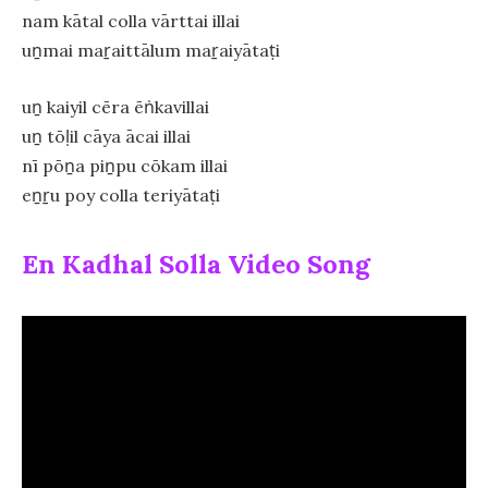
nam kātal colla vārttai illai
uṉmai maṟaittālum maṟaiyātaṭi
uṉ kaiyil cēra ēṅkavillai
uṉ tōḷil cāya ācai illai
nī pōṉa piṉpu cōkam illai
eṉṟu poy colla teriyātaṭi
En Kadhal Solla Video Song