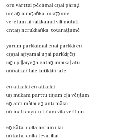
oru vārttai pēcāmal eṉai pāraṭi
untaṉ nimiṭaṅkaḷ nīḷaṭṭumē
vēṟētum niṉaikkāmal viḻi mūṭaṭi
entaṉ nerukkaṅkaḷ toṭaraṭṭumē
yārum pārkkāmal eṉai pārkkiṟēṉ
eṉṉai aṟiyāmal uṉai pārkkiṟēṉ
ciṟu piḷḷaiyeṉa entaṉ imaikaḷ atu
uṉṉai kaṇṭālē kutikkiṉṟatē
eṉ atikālai eṉ atikālai
uṉ mukam pārttu tiṉam eḻa vēṇṭum
eṉ anti mālai eṉ anti mālai
uṉ maṭi cāyntu tiṉam viḻa vēṇṭum
eṉ kātal colla nēram illai
uṉ kātal colla tēvai illai