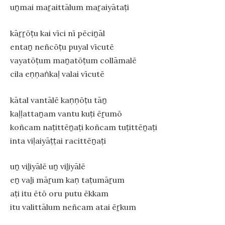
uṉmai maṟaittālum maṟaiyātaṭi
kāṟṟōṭu kai vīci nī pēciṉāl
entaṉ neñcōṭu puyal vīcutē
vayatōṭum maṉatōṭum collāmalē
cila eṇṇaṅkaḷ valai vīcutē
kātal vantālē kaṇṇōṭu tāṉ
kaḷḷattaṉam vantu kuṭi ēṟumō
koñcam naṭittēṉaṭi koñcam tuṭittēṉaṭi
inta viḷaiyāṭṭai racittēṉaṭi
uṉ viḻiyālē uṉ viḻiyālē
eṉ vaḻi māṟum kaṇ taṭumāṟum
aṭi itu ētō oru putu ēkkam
itu valittālum neñcam atai ēṟkum