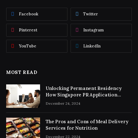
Facebook
Twitter
Pinterest
Instagram
YouTube
LinkedIn
MOST READ
Unlocking Permanent Residency
How Singapore PR Application
Consultancy Simplifies the Process
December 24, 2024
The Pros and Cons of Meal Delivery
Services for Nutrition
December 22, 2024