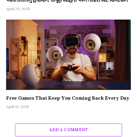
આવતીકાલનું હવામાન: સંપૂર્ણ માહિતી અને તૈયારી માટે માર્ગદર્શન
April 29, 2025
Free Games That Keep You Coming Back Every Day
April 21, 2025
ADD A COMMENT