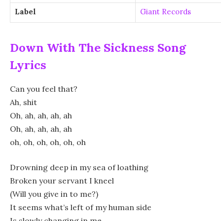
Label
Giant Records
Down With The Sickness Song
Lyrics
Can you feel that?
Ah, shit
Oh, ah, ah, ah, ah
Oh, ah, ah, ah, ah
oh, oh, oh, oh, oh, oh
Drowning deep in my sea of loathing
Broken your servant I kneel
(Will you give in to me?)
It seems what’s left of my human side
Is slowly changing in me