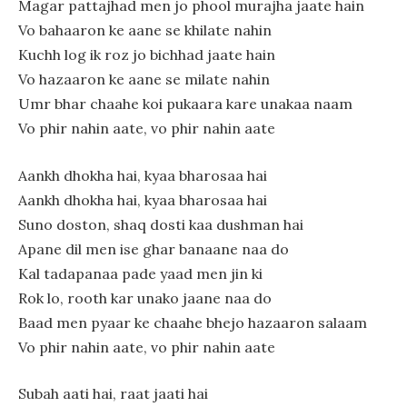
Magar pattajhad men jo phool murajha jaate hain
Vo bahaaron ke aane se khilate nahin
Kuchh log ik roz jo bichhad jaate hain
Vo hazaaron ke aane se milate nahin
Umr bhar chaahe koi pukaara kare unakaa naam
Vo phir nahin aate, vo phir nahin aate
Aankh dhokha hai, kyaa bharosaa hai
Aankh dhokha hai, kyaa bharosaa hai
Suno doston, shaq dosti kaa dushman hai
Apane dil men ise ghar banaane naa do
Kal tadapanaa pade yaad men jin ki
Rok lo, rooth kar unako jaane naa do
Baad men pyaar ke chaahe bhejo hazaaron salaam
Vo phir nahin aate, vo phir nahin aate
Subah aati hai, raat jaati hai