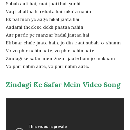
Subah aati hai, raat jaati hai, yunhi
Vaqt chaltaa hi rehata hai rukata nahin
Ek pal men ye aage nikal jaata hai
Aadami theek se dekh paataa nahin
Aur parde pe manzar badal jaataa hai
Ek baar chale jaate hain, jo din-raat subah-o-shaam
Vo vo phir nahin aate, vo phir nahin aate
Zindagi ke safar men guzar jaate hain jo makaam
Vo phir nahin aate, vo phir nahin aate.
Zindagi Ke Safar Mein Video Song