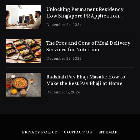
Unlocking Permanent Residency
How Singapore PR Application
Consultancy Simplifies the Process
December 24, 2024
The Pros and Cons of Meal Delivery
Services for Nutrition
December 22, 2024
Badshah Pav Bhaji Masala: How to
Make the Best Pav Bhaji at Home
December 17, 2024
PRIVACY POLICY
CONTACT US
SITEMAP