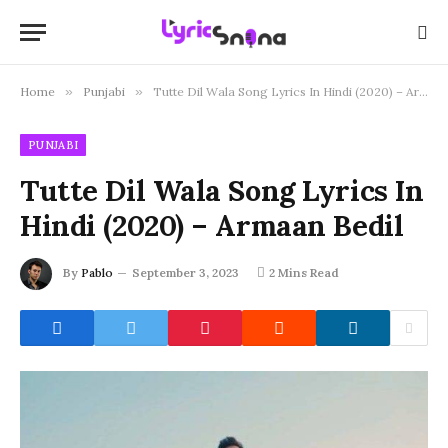
Home
»
Punjabi
»
Tutte Dil Wala Song Lyrics In Hindi (2020) – Armaan Bedil
PUNJABI
Tutte Dil Wala Song Lyrics In
Hindi (2020) – Armaan Bedil
By
Pablo
September 3, 2023
2 Mins Read