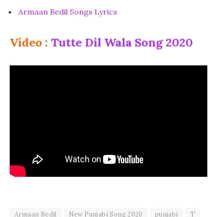
Armaan Bedil Songs Lyrics
Video :
Tutte Dil Wala Song 2020
Armaan Bedil
New Punjabi Song 2020
punjabi
T