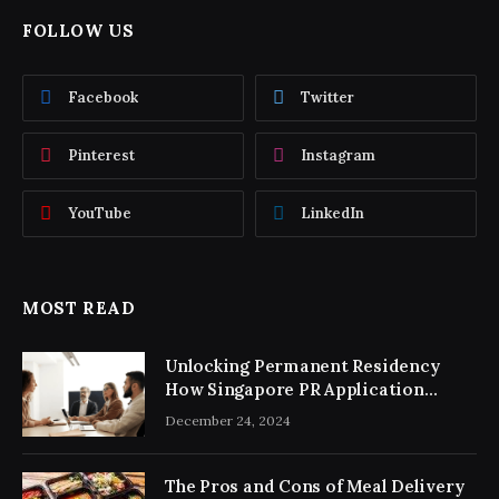
FOLLOW US
Facebook
Twitter
Pinterest
Instagram
YouTube
LinkedIn
MOST READ
Unlocking Permanent Residency
How Singapore PR Application
Consultancy Simplifies the Process
December 24, 2024
The Pros and Cons of Meal Delivery