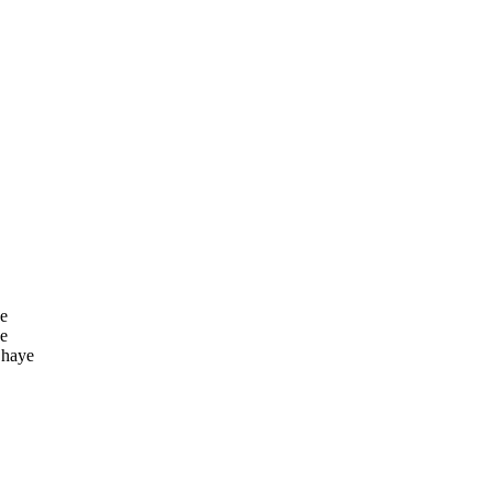
ye
ye
 haye