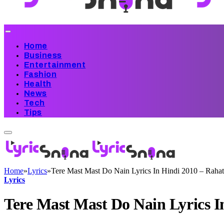
Home
Business
Entertainment
Fashion
Health
News
Tech
Tips
Home
»
Lyrics
»
Tere Mast Mast Do Nain Lyrics In Hindi 2010 – Rahat
Lyrics
Tere Mast Mast Do Nain Lyrics I