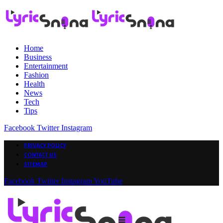
Home
Business
Entertainment
Fashion
Health
News
Tech
Tips
Facebook
Twitter
Instagram
PRIVACY POLICY
CONTACT US
SITEMAP
Facebook
Twitter
Instagram
YouTube