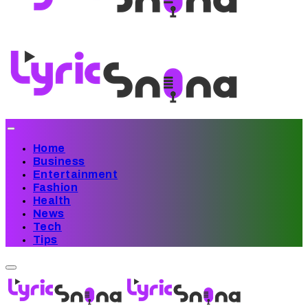
Home
Business
Entertainment
Fashion
Health
News
Tech
Tips