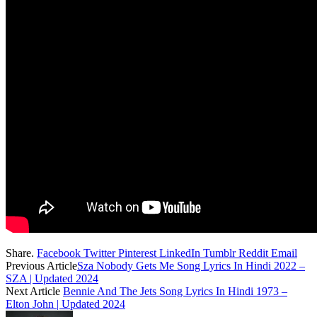
Share.
Facebook
Twitter
Pinterest
LinkedIn
Tumblr
Reddit
Email
Previous Article
Sza Nobody Gets Me Song Lyrics In Hindi 2022 –
SZA | Updated 2024
Next Article
Bennie And The Jets Song Lyrics In Hindi 1973 –
Elton John | Updated 2024