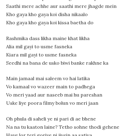
Saathi mere achhe aur saathi mere jhagde mein
Kho gaya kho gaya koi disha nikaalo
Kho gaya kho gaya koi kissa baetha do
Rashmika dass likha maine khat likha
Alia mil gayi to usme fasneka
Kiara mil gayi to usme fasneka
Seedhi na bana de usko biwi banke rakhne ka
Main jamaal mai saleem vo hai latika
Vo kamaal vo wazeer main to padhega
Vo meri yaad aur naseeb mai hu pareshan
Uske liye poora filmy bolun vo meri jaan
Oh phula di saheli ye ni pari di ae bhene
Na na tu kaaton laine? Tetho sohne thodi gehene
Haye lor teri goriye ni jivein aa sativa