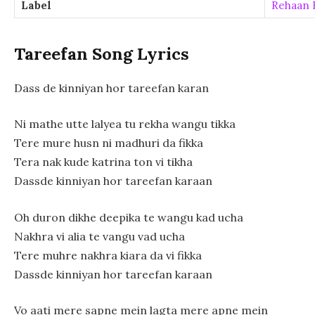
Label
Rehaan 
Tareefan Song Lyrics
Dass de kinniyan hor tareefan karan
Ni mathe utte lalyea tu rekha wangu tikka
Tere mure husn ni madhuri da fikka
Tera nak kude katrina ton vi tikha
Dassde kinniyan hor tareefan karaan
Oh duron dikhe deepika te wangu kad ucha
Nakhra vi alia te vangu vad ucha
Tere muhre nakhra kiara da vi fikka
Dassde kinniyan hor tareefan karaan
Vo aati mere sapne mein lagta mere apne mein