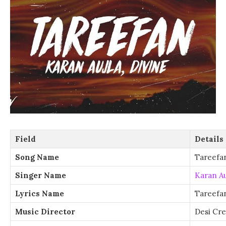
Field
Details
Song Name
Tareefa
Singer Name
Karan Au
Lyrics Name
Tareefan
Music Director
Desi Cr