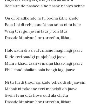
Jide sire de nashedia ne nashe nahiyo sehne
Ou dil khadkonde ni tu booha kithe khole
Bass bol di reh jaane kinaa sona ni tu bole
Waaj teri gun jivein lata ji ton litta
Dassde kinniyan hor tareefan, likhan
Hale saun di aa rutt mainu magh lagi jaave
Kude teri saadgi punjab lagi jaave
Muhre khadi taan vi mainu khaab lagi jaave
Phul chad phullan aala baagh lagi jaave
Ni tu turdi thodi aa, kude tehek di oh jaavein
Mehak ni rakaane teri mehekdi oh jaave
Jivein tenu dita hove oud ala chitta
Dassde kinniyan hor tareefan, likhan