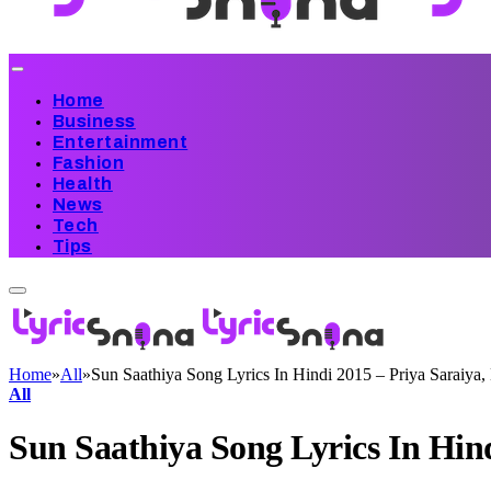
Home
Business
Entertainment
Fashion
Health
News
Tech
Tips
Home
»
All
»
Sun Saathiya Song Lyrics In Hindi 2015 – Priya Saraiya
All
Sun Saathiya Song Lyrics In Hin