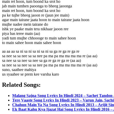
main ret hoon, tum boond ka srot ho
jab main tumhen paoonga to bheeg jaoonga
main ret hoon, tum boond ka srot ho
pa ke tujhe bheeg jaoon re (jaun jee main)
agar main tairane jaata hoon to main tairane jaata hoon
mujhe nadee mein tairane do
ishk ye paake main tera nikhaar jaoon ree
piya bas teree main (aa)
yadi tum mujhe chhoooge to main sahee hoon
to main sahee hoon main sahee hoon
aa aa aa sa ni sa ni sa ni sa ni sa ga re ga re ga re
sa nee sa sa nee sa sa nee pa ma pa ma ma ma ma re (aa aa)
sa nee sa sa nee sa nee sa ga re ga re ga re (aa aa)
sa nee sa sa nee sa sa nee pa ma pa ma ma ma ma re (aa aa)
suno, saathee mahiya
us syaahee se prem kee varsha karo
Related Songs:
Malang Sajna Song Lyrics In Hindi 2024 – Sachet Tando
Tere Vaaste Song Lyrics In Hindi 2023 – Varun Jain, Sachi
Chahun Main Ya Na Song Lyrics In Hindi 2013 – Arijit S
Ek Baat Kahu Kya Ijazat Hai Song Lyrics In Hindi 2016 – 