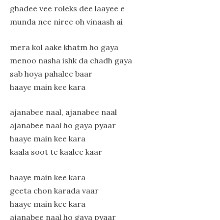
ghadee vee roleks dee laayee e
munda nee niree oh vinaash ai
mera kol aake khatm ho gaya
menoo nasha ishk da chadh gaya
sab hoya pahalee baar
haaye main kee kara
ajanabee naal, ajanabee naal
ajanabee naal ho gaya pyaar
haaye main kee kara
kaala soot te kaalee kaar
haaye main kee kara
geeta chon karada vaar
haaye main kee kara
ajanabee naal ho gaya pyaar