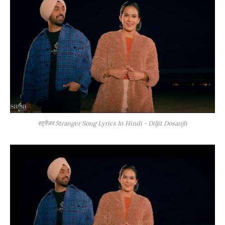
स्ट्रेंजर Stranger Song Lyrics In Hindi - Diljit Dosanjh