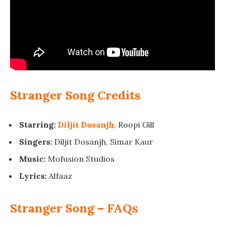
Stranger Song Credits
Starring:
Diljit Dosanjh
, Roopi Gill
Singers:
Diljit Dosanjh, Simar Kaur
Music:
Mofusion Studios
Lyrics:
Alfaaz
Stranger Song – FAQs