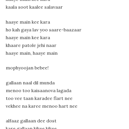
kaala soot kaalee salavaar
haaye main kee kara
ho kah gaya lav yoo saare-baazaar
haaye main kee kara
khaare patole jehi naar
haaye main, haaye main
mophyoojan bebee!
gallaan naal dil munda
menoo too kaisaanova lagada
too vee taan karadee flart nee
vekhee na karee menoo hart nee
alfaaz gallaan dee dost
kare gallaan kikee kikee