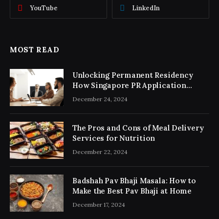
YouTube
LinkedIn
MOST READ
Unlocking Permanent Residency
How Singapore PR Application
Consultancy Simplifies the Process
December 24, 2024
The Pros and Cons of Meal Delivery
Services for Nutrition
December 22, 2024
Badshah Pav Bhaji Masala: How to
Make the Best Pav Bhaji at Home
December 17, 2024