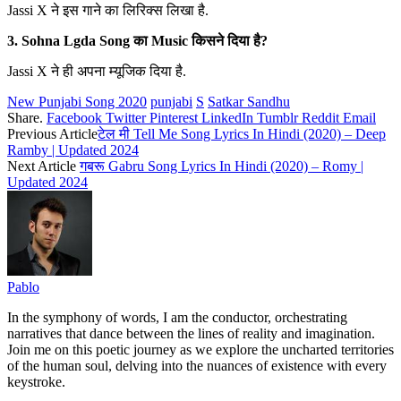
Jassi X ने इस गाने का लिरिक्स लिखा है.
3. Sohna Lgda Song का Music किसने दिया है?
Jassi X ने ही अपना म्यूजिक दिया है.
New Punjabi Song 2020
punjabi
S
Satkar Sandhu
Share.
Facebook
Twitter
Pinterest
LinkedIn
Tumblr
Reddit
Email
Previous Article
टेल मी Tell Me Song Lyrics In Hindi (2020) – Deep
Ramby | Updated 2024
Next Article
गबरू Gabru Song Lyrics In Hindi (2020) – Romy |
Updated 2024
Pablo
In the symphony of words, I am the conductor, orchestrating
narratives that dance between the lines of reality and imagination.
Join me on this poetic journey as we explore the uncharted territories
of the human soul, delving into the nuances of existence with every
keystroke.