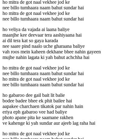
ho mitra de got naal vekhee jod ke
nee billo tumhaara naam bahut sundar hai
ho mitra de got naal vekhee jod ke
nee billo tumhaara naam bahut sundar hai
ho veliya da vajada ai laana baliye
maanjhe kee deevaar tera aashiyaana hai
ai dil tera kat so gaya karada
nee saare pind naalo uche gharaana baliye
vah roos mein kaheen dekhane bhee nahin gayeen
mujhe nahin lagata ki yah bahut achchha hai
ho mitra de got naal vekhee jod ke
nee billo tumhaara naam bahut sundar hai
ho mitra de got naal vekhee jod ke
nee billo tumhaara naam bahut sundar hai
ho gabaroo dee gail bait lit balie
bodee badee bhee ek phit bailee hai
aapakee charchaen tikatok par nahin hain
eriya eph gabaroo vee had baliye
photo apane pita ke saamane rakhen
ve kahenge ki yah sundar aur ajeeb lag raha hai
ho mitra de got naal vekhee jod ke