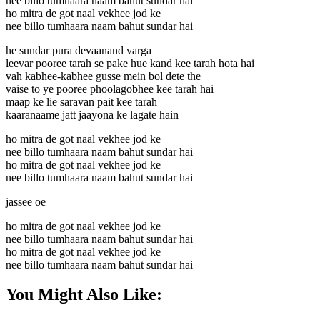
nee billo tumhaara naam bahut sundar hai
ho mitra de got naal vekhee jod ke
nee billo tumhaara naam bahut sundar hai
he sundar pura devaanand varga
leevar pooree tarah se pake hue kand kee tarah hota hai
vah kabhee-kabhee gusse mein bol dete the
vaise to ye pooree phoolagobhee kee tarah hai
maap ke lie saravan pait kee tarah
kaaranaame jatt jaayona ke lagate hain
ho mitra de got naal vekhee jod ke
nee billo tumhaara naam bahut sundar hai
ho mitra de got naal vekhee jod ke
nee billo tumhaara naam bahut sundar hai
jassee oe
ho mitra de got naal vekhee jod ke
nee billo tumhaara naam bahut sundar hai
ho mitra de got naal vekhee jod ke
nee billo tumhaara naam bahut sundar hai
You Might Also Like: