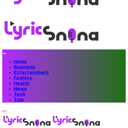
Home
Business
Entertainment
Fashion
Health
News
Tech
Tips