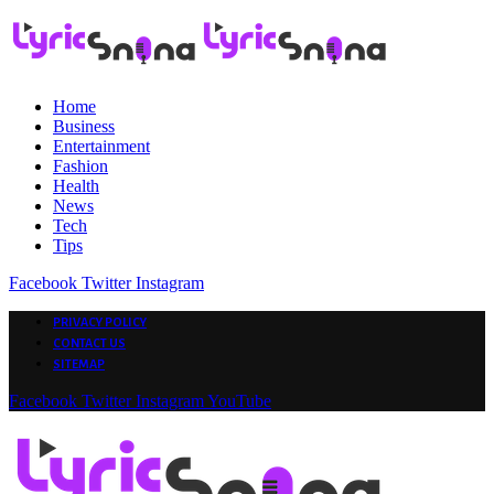
Home
Business
Entertainment
Fashion
Health
News
Tech
Tips
Facebook
Twitter
Instagram
PRIVACY POLICY
CONTACT US
SITEMAP
Facebook
Twitter
Instagram
YouTube