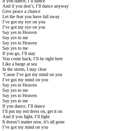
If you dance, I’ll dance
And if you don’t, I’ll dance anyway
Give peace a chance
Let the fear you have fall away
I’ve got my eye on you
I’ve got my eye on you
Say yes to Heaven
Say yes to me
Say yes to Heaven
Say yes to me
If you go, I’ll stay
You come back, I’ll be right here
Like a barge at sea
In the storm, I stay clear
‘Cause I’ve got my mind on you
I’ve got my mind on you
Say yes to Heaven
Say yes to me
Say yes to Heaven
Say yes to me
If you dance, I’ll dance
I’ll put my red dress on, get it on
And if you fight, I’ll fight
It doesn’t matter now, it’s all gone
I’ve got my mind on you