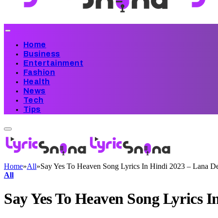
Home
Business
Entertainment
Fashion
Health
News
Tech
Tips
Home
»
All
»
Say Yes To Heaven Song Lyrics In Hindi 2023 – Lana D
All
Say Yes To Heaven Song Lyrics I