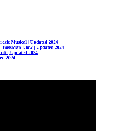
racle Musical | Updated 2024
 – BossMan Dlow | Updated 2024
cott | Updated 2024
ted 2024