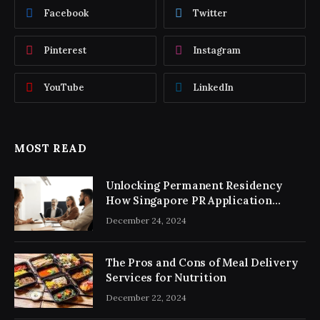
Facebook
Twitter
Pinterest
Instagram
YouTube
LinkedIn
MOST READ
Unlocking Permanent Residency
How Singapore PR Application
Consultancy Simplifies the Process
December 24, 2024
The Pros and Cons of Meal Delivery
Services for Nutrition
December 22, 2024