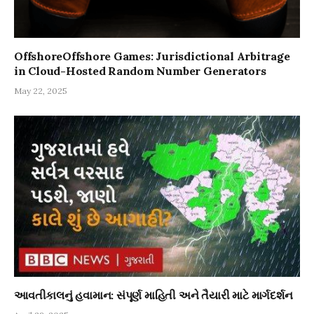
OffshoreOffshore Games: Jurisdictional Arbitrage
in Cloud-Hosted Random Number Generators
May 22, 2025
આવતીકાલનું હવામાન: સંપૂર્ણ માહિતી અને તૈયારી માટે માર્ગદર્શન