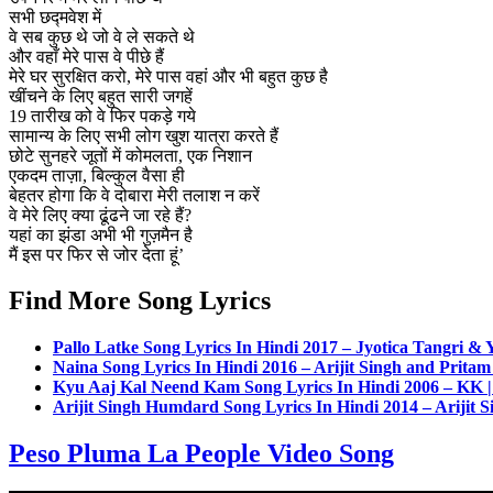
सभी छद्मवेश में
वे सब कुछ थे जो वे ले सकते थे
और वहाँ मेरे पास वे पीछे हैं
मेरे घर सुरक्षित करो, मेरे पास वहां और भी बहुत कुछ है
खींचने के लिए बहुत सारी जगहें
19 तारीख को वे फिर पकड़े गये
सामान्य के लिए सभी लोग खुश यात्रा करते हैं
छोटे सुनहरे जूतों में कोमलता, एक निशान
एकदम ताज़ा, बिल्कुल वैसा ही
बेहतर होगा कि वे दोबारा मेरी तलाश न करें
वे मेरे लिए क्या ढूंढने जा रहे हैं?
यहां का झंडा अभी भी गुज़मैन है
मैं इस पर फिर से जोर देता हूं’
Find More Song Lyrics
Pallo Latke Song Lyrics In Hindi 2017 – Jyotica Tangri & 
Naina Song Lyrics In Hindi 2016 – Arijit Singh and Prita
Kyu Aaj Kal Neend Kam Song Lyrics In Hindi 2006 – KK 
Arijit Singh Humdard Song Lyrics In Hindi 2014 – Arijit 
Peso Pluma La People Video Song