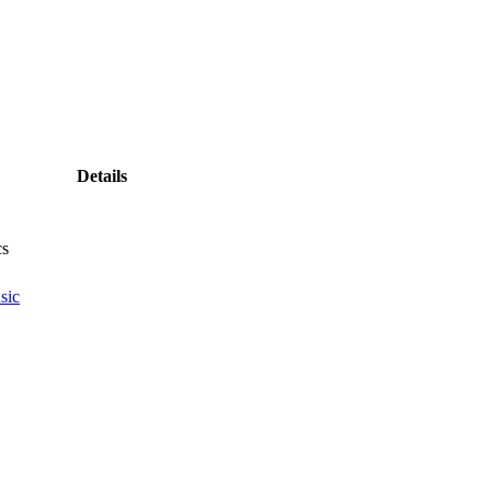
Details
cs
sic