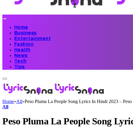
Home
Business
Entertainment
Fashion
Health
News
Tech
Tips
Home
»
All
»
Peso Pluma La People Song Lyrics In Hindi 2023 – Peso
All
Peso Pluma La People Song Lyric