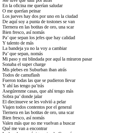
Me tuve que salir por atrás
En la oficina me querían saludar
O me querían peinar
Los jueves hay dos por uno en la ciudad
De aquí soy a punta de tostones se van
Tiernera en las botitas de oro, una scar
Bien fresco, así nomás
Pa’ que sepan los jefes que hay calidad
Y talento de más
La bandeja ya no la voy a cambiar
Pa’ que sepan, nomás
Mi paso y mi blindada por aquí la miraron pasar
Sonaba el super charge
Mis plebes en Suburban iban atrás
Todos de camuflash
Fueron todas las que se pudieron llevar
Y ahí las tengo pa’trás
Asegúrenme casas, que ahí tengo más
Sobra pa’ donde jalar
El diecinueve se les volvió a pelar
Viajen todos contentos por el general
Tiernera en las botitas de oro, una scar
Bien fresco, así nomás
Valen más que no me vuelvan a buscar
Qué me van a encontrar