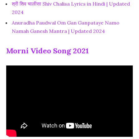
श्री शिव चालीसा Shiv Chalisa Lyrics in Hindi | Updated
2024
Anuradha Paudwal Om Gan Ganpataye Namo
Namah Ganesh Mantra | Updated 2024
Morni Video Song 2021