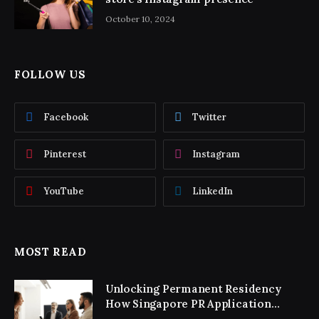
October 10, 2024
FOLLOW US
Facebook
Twitter
Pinterest
Instagram
YouTube
LinkedIn
MOST READ
Unlocking Permanent Residency
How Singapore PR Application
Consultancy Simplifies the Process