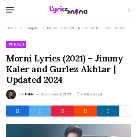
Home
»
Punjabi
»
Morni Lyrics (2021) – Jimmy Kaler and Gurlez Akhtar | Updated 2024
PUNJABI
Morni Lyrics (2021) – Jimmy
Kaler and Gurlez Akhtar |
Updated 2024
By
Pablo
November 1, 2023
4 Mins Read