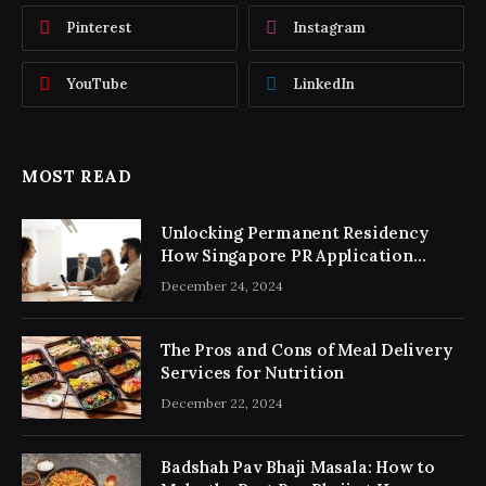
Pinterest
Instagram
YouTube
LinkedIn
MOST READ
Unlocking Permanent Residency
How Singapore PR Application
Consultancy Simplifies the Process
December 24, 2024
The Pros and Cons of Meal Delivery
Services for Nutrition
December 22, 2024
Badshah Pav Bhaji Masala: How to