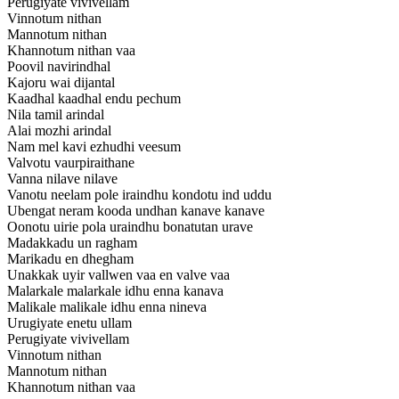
Perugiyate vivivellam
Vinnotum nithan
Mannotum nithan
Khannotum nithan vaa
Poovil navirindhal
Kajoru wai dijantal
Kaadhal kaadhal endu pechum
Nila tamil arindal
Alai mozhi arindal
Nam mel kavi ezhudhi veesum
Valvotu vaurpiraithane
Vanna nilave nilave
Vanotu neelam pole iraindhu kondotu ind uddu
Ubengat neram kooda undhan kanave kanave
Oonotu uirie pola uraindhu bonatutan urave
Madakkadu un ragham
Marikadu en dhegham
Unakkak uyir vallwen vaa en valve vaa
Malarkale malarkale idhu enna kanava
Malikale malikale idhu enna nineva
Urugiyate enetu ullam
Perugiyate vivivellam
Vinnotum nithan
Mannotum nithan
Khannotum nithan vaa