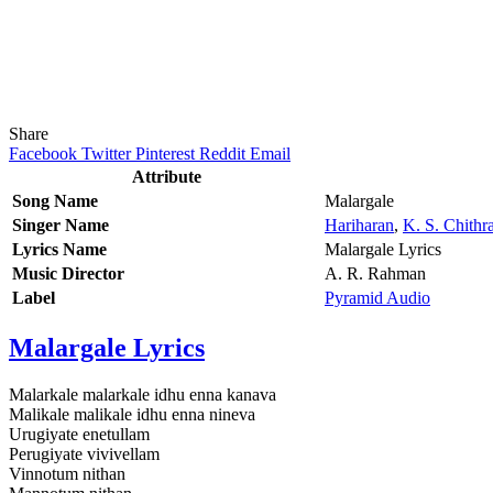
Share
Facebook
Twitter
Pinterest
Reddit
Email
Attribute
Song Name
Malargale
Singer Name
Hariharan
,
K. S. Chithr
Lyrics Name
Malargale Lyrics
Music Director
A. R. Rahman
Label
Pyramid Audio
Malargale Lyrics
Malarkale malarkale idhu enna kanava
Malikale malikale idhu enna nineva
Urugiyate enetullam
Perugiyate vivivellam
Vinnotum nithan