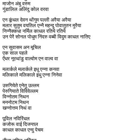
माजोन अंबु वरुम
गुंडालिल अलिंदु कोल वरवा
एन कूंधल देवन थोंगुम पल्ली अरैया अरैया
मलार सुतुम वयतिल एन्नै महन्दु पोवातुतन मुरैया
निन्नैक्कधा नर्मिल काधल रतिये रतिये
उन पेरै सोनल पोधुम निंदरु वब्बी विदुम काधल नातिए
एन सुवासम अन मूचिल
एक साल पहले
ऐंधर नूरथांडु वाल्वोम एन वाल्व वा
मलार्कले मलार्कले इधु एन्ना कनवा
मलिकाले मलिकाले इधु एन्ना निनेवा
उरुगियेते एनेतु उल्लम
पेरुगियाते विविवेल्लम
विन्नोतम निथन
मननोटम निथन
खन्नोत्तम निथं वा
पूविल नविरिंधल
कजोरू वाई दिजन्तल
काधल काधल एन्दु पेचम