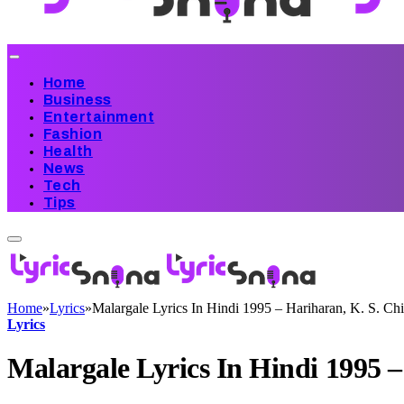
Home
Business
Entertainment
Fashion
Health
News
Tech
Tips
Home
»
Lyrics
»
Malargale Lyrics In Hindi 1995 – Hariharan, K. S. Ch
Lyrics
Malargale Lyrics In Hindi 1995 –