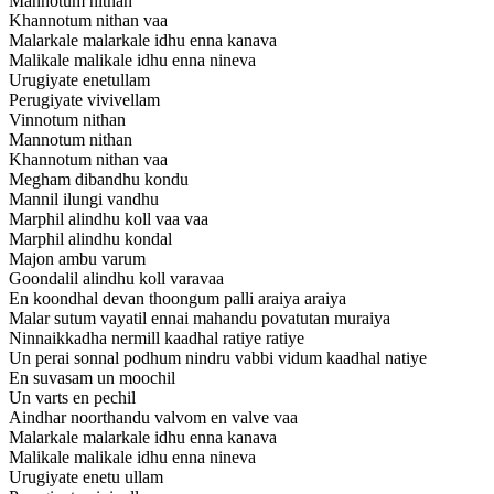
Mannotum nithan
Khannotum nithan vaa
Malarkale malarkale idhu enna kanava
Malikale malikale idhu enna nineva
Urugiyate enetullam
Perugiyate vivivellam
Vinnotum nithan
Mannotum nithan
Khannotum nithan vaa
Megham dibandhu kondu
Mannil ilungi vandhu
Marphil alindhu koll vaa vaa
Marphil alindhu kondal
Majon ambu varum
Goondalil alindhu koll varavaa
En koondhal devan thoongum palli araiya araiya
Malar sutum vayatil ennai mahandu povatutan muraiya
Ninnaikkadha nermill kaadhal ratiye ratiye
Un perai sonnal podhum nindru vabbi vidum kaadhal natiye
En suvasam un moochil
Un varts en pechil
Aindhar noorthandu valvom en valve vaa
Malarkale malarkale idhu enna kanava
Malikale malikale idhu enna nineva
Urugiyate enetu ullam