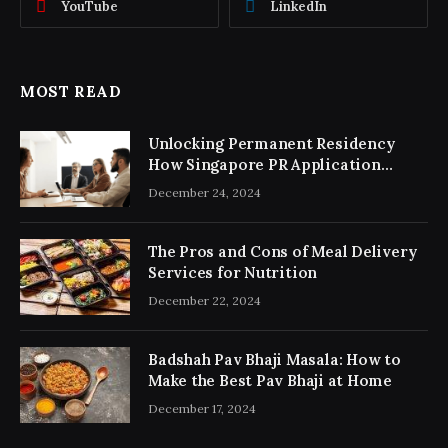
YouTube
LinkedIn
MOST READ
Unlocking Permanent Residency
How Singapore PR Application
Consultancy Simplifies the Process
December 24, 2024
The Pros and Cons of Meal Delivery
Services for Nutrition
December 22, 2024
Badshah Pav Bhaji Masala: How to
Make the Best Pav Bhaji at Home
December 17, 2024