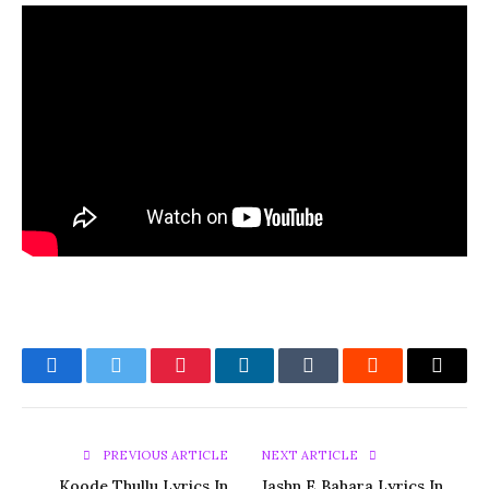
Facebook
Twitter
Pinterest
LinkedIn
Tumblr
Reddit
Email
PREVIOUS ARTICLE
NEXT ARTICLE
Koode Thullu Lyrics In
Jashn E Bahara Lyrics In