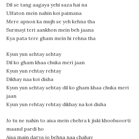
Dil se tang aagaya yehi saza hai na
Ulfaton mein nahin koi paimana
Mere apnon ka mujh se yeh kehna tha
Surmayi teri aankhon mein beh jaana
Kya pata tere gham mein hi rehna tha
Kyun yun sehtay sehtay
Dil ko gham khaa chuka meri jaan
Kyun yun rehtay rehtay
Dikhay naa koi disha
Kyun yun sehtay sehtay dil ko gham khaa chuka meri
jaan
Kyun yun rehtay rehtay dikhay na koi disha
Jo tu ne nahin to aisa mein chehra k jiski khoobsoorti
maand pardi ho
Aisa main darya jo behna naa chahay