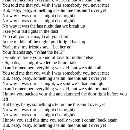
You told me that you wish I was somebody you never met
But, baby, baby, something’s tellin’ me this ain’t over yet
No way it was our last night (last night)
No way it was our last night (last night)
No way it was the last night that we break up
I see your tail lights in the dust
You call your mama, I call your bluff
In the middle of the night, pull it right back up
Yeah, my, my friends say, “Let her go”
Your friends say, “What the hell?”
I wouldn’t trade your kind of love for nothin’ else
Oh, baby, last night we let the liquor talk
I can’t remember everything we said, but we said it all
You told me that you wish I was somebody you never met
But, baby, baby, something’s tellin’ me this ain’t over yet
No way it was our last night, we said we’d had enough
I can’t remember everything we said, but we said too much
I know you packed your shit and slammed the door right before you
left
But baby, baby, something’s tellin’ me this ain’t over yet
No way it was our last night (last night)
No way it was our last night (last night)
I know you said this time you really weren’t comin’ back again
But, baby, baby, something’s tellin’ me this ain’t over yet