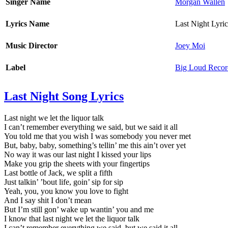
Singer Name
Morgan Wallen
Lyrics Name
Last Night Lyric
Music Director
Joey Moi
Label
Big Loud Recor
Last Night Song Lyrics
Last night we let the liquor talk
I can’t remember everything we said, but we said it all
You told me that you wish I was somebody you never met
But, baby, baby, something’s tellin’ me this ain’t over yet
No way it was our last night I kissed your lips
Make you grip the sheets with your fingertips
Last bottle of Jack, we split a fifth
Just talkin’ ’bout life, goin’ sip for sip
Yeah, you, you know you love to fight
And I say shit I don’t mean
But I’m still gon’ wake up wantin’ you and me
I know that last night we let the liquor talk
I can’t remember everything we said, but we said it all