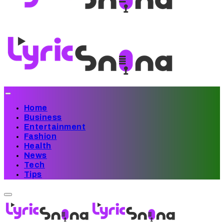
Home
Business
Entertainment
Fashion
Health
News
Tech
Tips