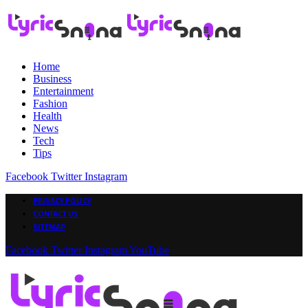
Home
Business
Entertainment
Fashion
Health
News
Tech
Tips
Facebook
Twitter
Instagram
PRIVACY POLICY
CONTACT US
SITEMAP
Facebook
Twitter
Instagram
YouTube