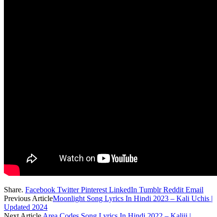
Share.
Facebook
Twitter
Pinterest
LinkedIn
Tumblr
Reddit
Email
Previous Article
Moonlight Song Lyrics In Hindi 2023 – Kali Uchis |
Updated 2024
Next Article
Area Codes Song Lyrics In Hindi 2022 – Kaliii |