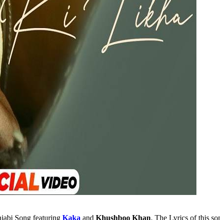
jabi Song featuring
Kaka
and
Khushboo Khan
. The Lyrics of this 