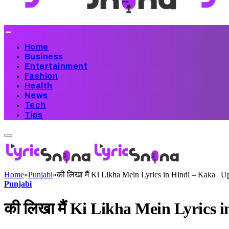
Home
Business
Entertainment
Fashion
Health
News
Tech
Tips
Home
»
Punjabi
»
की लिखा मैं Ki Likha Mein Lyrics in Hindi – Kaka | 
Punjabi
की लिखा मैं Ki Likha Mein Lyrics