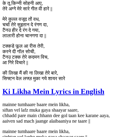
के तू किन्नी सोहनी आए,
तेरे अग्गे मेरे सारे गीत वी हारे ||
मेरे कुल्ल वजूद तों वध,
चर्चा तेरे सुइतान दे रंगण दा,
टैनउ हीर दे रंग दे गया,
लालारी होना चानगगा दा ||
टक्कडे फूल आ रीस तेरी,
करने दी गॉल सोची,
टैनउ टक्क तेरे कदमन विच,
आ गिरे विचारे ||
की लिखा मैं की ना लिखा तेरे बारे,
सिफ्टन वेल लफ्ज़ मुका गये शायर सारे
Ki Likha Mein Lyrics in English
mainne tumhaare baare mein likha,
siftan vel lafz muka gaya shaayar saare,
chhadd pare main chhann dee gol taan kee karane aaya,
aaiven sad mach jaange alaibaaniya ne taare ||
mainne tumhaare baare mein likha,
siphtan vel laphz muka gaya shaayar saare ||