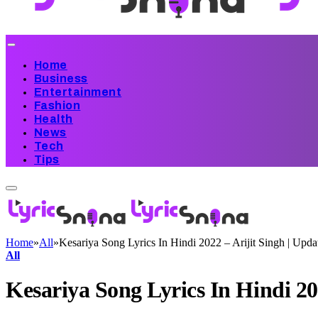
Home
Business
Entertainment
Fashion
Health
News
Tech
Tips
Home
»
All
»
Kesariya Song Lyrics In Hindi 2022 – Arijit Singh | Upd
All
Kesariya Song Lyrics In Hindi 20