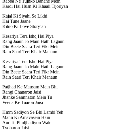
Rabba Ne Tujhko Banane Mein
Kardi Hai Husn Ki Khaali Tijoriyan
Kajal Ki Siyahi Se Likhi
Hai Tune Jaane
Kitno Ki Love Story’an
Kesariya Tera Ishq Hai Piya
Rang Jaaun Jo Main Hath Lagaun
Din Beete Saara Teri Fikr Mein
Rain Saari Teri Khair Manaun
Kesariya Tera Ishq Hai Piya
Rang Jaaun Jo Main Hath Lagaun
Din Beete Saara Teri Fikr Mein
Rain Saari Teri Khair Manaun
Patjhad Ke Mausam Mein Bhi
Rangi Chanaron Jaisi
Jhanke Sannnaton Mein Tu
Veena Ke Taaron Jaisi
Hmm Sadiyon Se Bhi Lambi Yeh
Mann Ki Amavasein Hain
Aur Tu Phuljhadiyon Wale
Tyoharon Jaisi