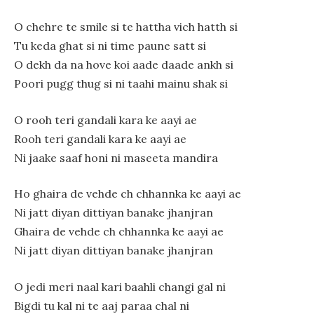
O chehre te smile si te hattha vich hatth si
Tu keda ghat si ni time paune satt si
O dekh da na hove koi aade daade ankh si
Poori pugg thug si ni taahi mainu shak si
O rooh teri gandali kara ke aayi ae
Rooh teri gandali kara ke aayi ae
Ni jaake saaf honi ni maseeta mandira
Ho ghaira de vehde ch chhannka ke aayi ae
Ni jatt diyan dittiyan banake jhanjran
Ghaira de vehde ch chhannka ke aayi ae
Ni jatt diyan dittiyan banake jhanjran
O jedi meri naal kari baahli changi gal ni
Bigdi tu kal ni te aaj paraa chal ni