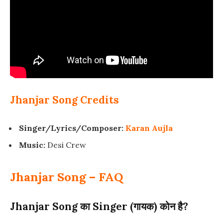
Jhanjar Song Credits
Singer/Lyrics/Composer:
Karan Aujla
Music:
Desi Crew
Jhanjar Song – FAQ
Jhanjar Song का Singer (गायक) कोन है?