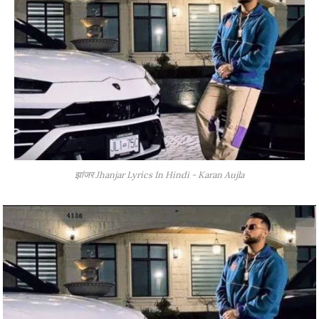
झांजर Jhanjar Lyrics In Hindi - Karan Aujla