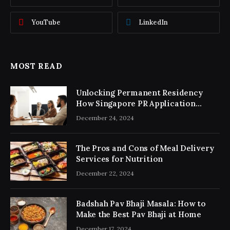
YouTube
LinkedIn
MOST READ
Unlocking Permanent Residency
How Singapore PR Application
Consultancy Simplifies the Process
December 24, 2024
The Pros and Cons of Meal Delivery
Services for Nutrition
December 22, 2024
Badshah Pav Bhaji Masala: How to
Make the Best Pav Bhaji at Home
December 17, 2024