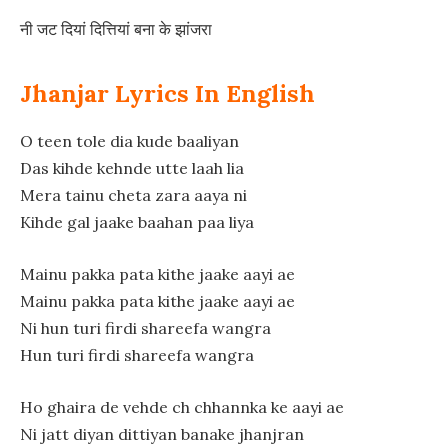
नी जट दियां दित्तियां बना के झांजरा
Jhanjar Lyrics In English
O teen tole dia kude baaliyan
Das kihde kehnde utte laah lia
Mera tainu cheta zara aaya ni
Kihde gal jaake baahan paa liya
Mainu pakka pata kithe jaake aayi ae
Mainu pakka pata kithe jaake aayi ae
Ni hun turi firdi shareefa wangra
Hun turi firdi shareefa wangra
Ho ghaira de vehde ch chhannka ke aayi ae
Ni jatt diyan dittiyan banake jhanjran