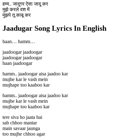
हम्म.. जादूगर ऐसा जादू कर
मुझे करले वश में
मुझपे तू काबू कर
Jaadugar Song Lyrics In English
haan… hamm…
jaadoogar jaadoogar
jaadoogar jaadoogar
haan jaadoogar
hamm.. jaadoogar aisa jaadoo kar
mujhe kar le vash mein
mujhape too kaaboo kar
hamm.. jaadoogar aisa jaadoo kar
mujhe kar le vash mein
mujhape too kaaboo kar
tere siva ho jaata hai
sab chhoo mantar
main savaar jaunga
too mujhe chhoo agar