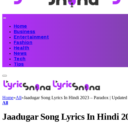
Home
Business
Entertainment
Fashion
Health
News
Tech
Tips
Home
»
All
»
Jaadugar Song Lyrics In Hindi 2023 – Paradox | Updated
All
Jaadugar Song Lyrics In Hindi 2