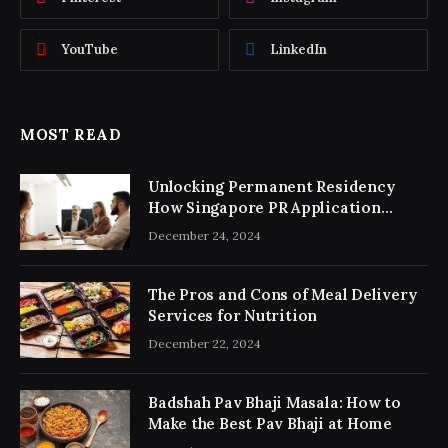
YouTube
LinkedIn
MOST READ
Unlocking Permanent Residency
How Singapore PR Application
Consultancy Simplifies the Process
December 24, 2024
The Pros and Cons of Meal Delivery
Services for Nutrition
December 22, 2024
Badshah Pav Bhaji Masala: How to
Make the Best Pav Bhaji at Home