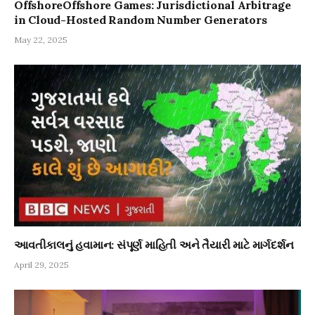
OffshoreOffshore Games: Jurisdictional Arbitrage
in Cloud-Hosted Random Number Generators
May 22, 2025
આવતીકાલનું હવામાન: સંપૂર્ણ માહિતી અને તૈયારી માટે માર્ગદર્શન
April 29, 2025