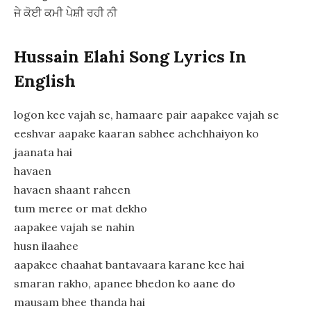
ਜੇ ਕੋਈ ਕਮੀ ਪੇਸ਼ੀ ਰਹੀ ਨੀ
Hussain Elahi Song Lyrics In
English
logon kee vajah se, hamaare pair aapakee vajah se
eeshvar aapake kaaran sabhee achchhaiyon ko
jaanata hai
havaen
havaen shaant raheen
tum meree or mat dekho
aapakee vajah se nahin
husn ilaahee
aapakee chaahat bantavaara karane kee hai
smaran rakho, apanee bhedon ko aane do
mausam bhee thanda hai