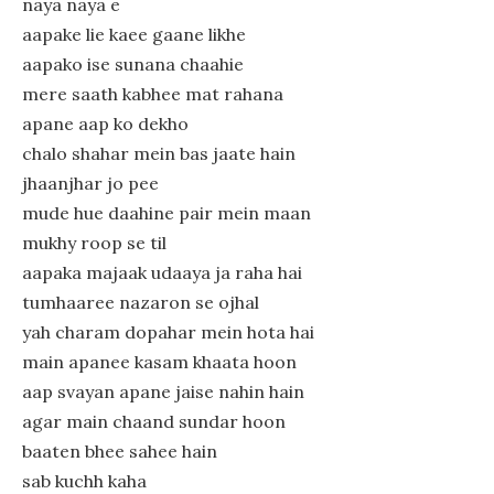
naya naya e
aapake lie kaee gaane likhe
aapako ise sunana chaahie
mere saath kabhee mat rahana
apane aap ko dekho
chalo shahar mein bas jaate hain
jhaanjhar jo pee
mude hue daahine pair mein maan
mukhy roop se til
aapaka majaak udaaya ja raha hai
tumhaaree nazaron se ojhal
yah charam dopahar mein hota hai
main apanee kasam khaata hoon
aap svayan apane jaise nahin hain
agar main chaand sundar hoon
baaten bhee sahee hain
sab kuchh kaha