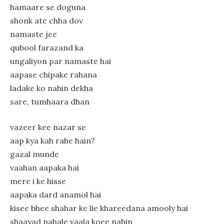
hamaare se doguna
shonk ate chha dov
namaste jee
qubool farazand ka
ungaliyon par namaste hai
aapase chipake rahana
ladake ko nahin dekha
sare, tumhaara dhan
vazeer kee nazar se
aap kya kah rahe hain?
gazal munde
vaahan aapaka hai
mere i ke hisse
aapaka dard anamol hai
kisee bhee shahar ke lie khareedana amooly hai
shaayad pahale vaala koee nahin