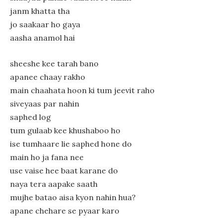
janm khatta tha
jo saakaar ho gaya
aasha anamol hai
sheeshe kee tarah bano
apanee chaay rakho
main chaahata hoon ki tum jeevit raho
siveyaas par nahin
saphed log
tum gulaab kee khushaboo ho
ise tumhaare lie saphed hone do
main ho ja fana nee
use vaise hee baat karane do
naya tera aapake saath
mujhe batao aisa kyon nahin hua?
apane chehare se pyaar karo