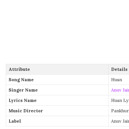
Attribute
Details
Song Name
Husn
Singer Name
Anuv Jai
Lyrics Name
Husn Ly
Music Director
Pankhur
Label
Anuv Jai