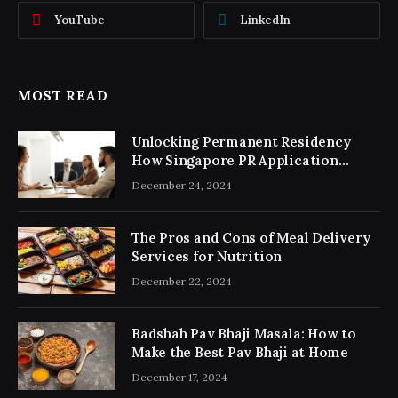
YouTube
LinkedIn
MOST READ
Unlocking Permanent Residency
How Singapore PR Application
Consultancy Simplifies the Process
December 24, 2024
The Pros and Cons of Meal Delivery
Services for Nutrition
December 22, 2024
Badshah Pav Bhaji Masala: How to
Make the Best Pav Bhaji at Home
December 17, 2024