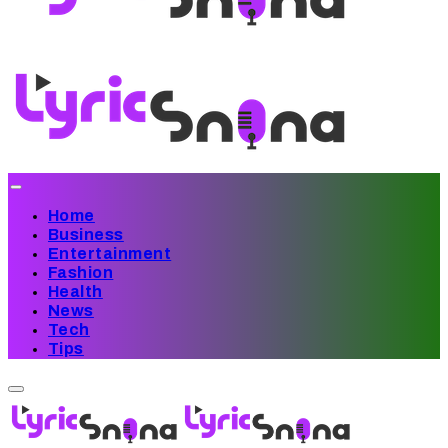
Home
Business
Entertainment
Fashion
Health
News
Tech
Tips