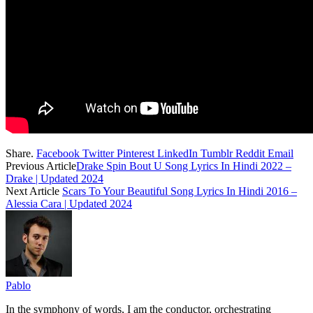
Share.
Facebook
Twitter
Pinterest
LinkedIn
Tumblr
Reddit
Email
Previous Article
Drake Spin Bout U Song Lyrics In Hindi 2022 –
Drake | Updated 2024
Next Article
Scars To Your Beautiful Song Lyrics In Hindi 2016 –
Alessia Cara | Updated 2024
Pablo
In the symphony of words, I am the conductor, orchestrating