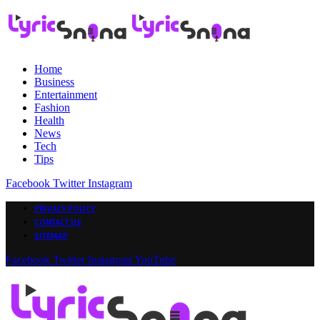
Home
Business
Entertainment
Fashion
Health
News
Tech
Tips
Facebook
Twitter
Instagram
PRIVACY POLICY
CONTACT US
SITEMAP
Facebook
Twitter
Instagram
YouTube