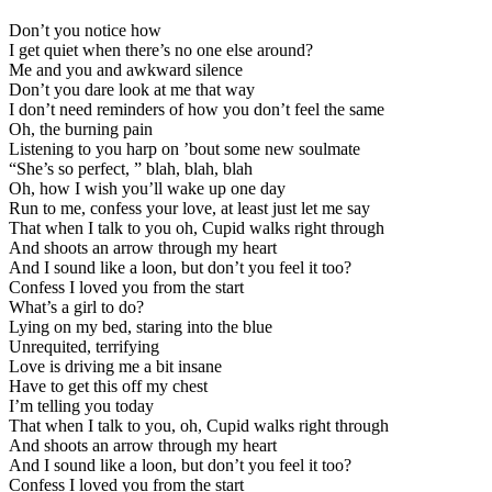
Don’t you notice how
I get quiet when there’s no one else around?
Me and you and awkward silence
Don’t you dare look at me that way
I don’t need reminders of how you don’t feel the same
Oh, the burning pain
Listening to you harp on ’bout some new soulmate
“She’s so perfect, ” blah, blah, blah
Oh, how I wish you’ll wake up one day
Run to me, confess your love, at least just let me say
That when I talk to you oh, Cupid walks right through
And shoots an arrow through my heart
And I sound like a loon, but don’t you feel it too?
Confess I loved you from the start
What’s a girl to do?
Lying on my bed, staring into the bluе
Unrequited, terrifying
Lovе is driving me a bit insane
Have to get this off my chest
I’m telling you today
That when I talk to you, oh, Cupid walks right through
And shoots an arrow through my heart
And I sound like a loon, but don’t you feel it too?
Confess I loved you from the start