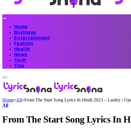
Home
Business
Entertainment
Fashion
Health
News
Tech
Tips
Home
»
All
»
From The Start Song Lyrics In Hindi 2023 – Laufey | Up
All
From The Start Song Lyrics In H