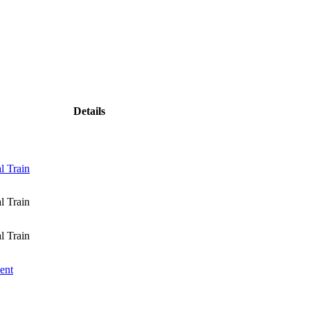
Details
l Train
l Train
l Train
ent