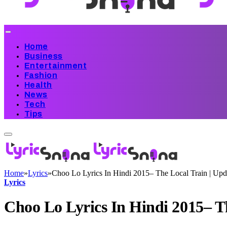
Home
Business
Entertainment
Fashion
Health
News
Tech
Tips
Home
»
Lyrics
»
Choo Lo Lyrics In Hindi 2015– The Local Train | Up
Lyrics
Choo Lo Lyrics In Hindi 2015– T