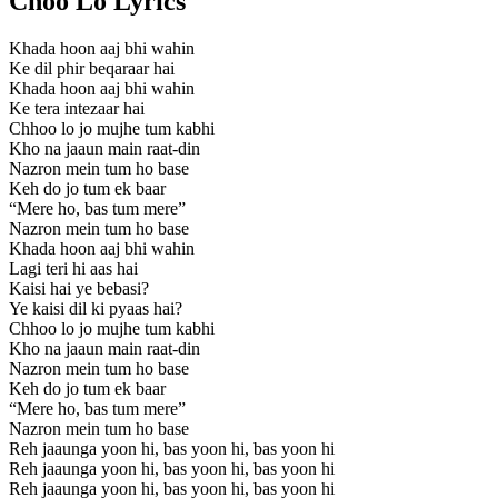
Choo Lo Lyrics
Khada hoon aaj bhi wahin
Ke dil phir beqaraar hai
Khada hoon aaj bhi wahin
Ke tera intezaar hai
Chhoo lo jo mujhe tum kabhi
Kho na jaaun main raat-din
Nazron mein tum ho base
Keh do jo tum ek baar
“Mere ho, bas tum mere”
Nazron mein tum ho base
Khada hoon aaj bhi wahin
Lagi teri hi aas hai
Kaisi hai ye bebasi?
Ye kaisi dil ki pyaas hai?
Chhoo lo jo mujhe tum kabhi
Kho na jaaun main raat-din
Nazron mein tum ho base
Keh do jo tum ek baar
“Mere ho, bas tum mere”
Nazron mein tum ho base
Reh jaaunga yoon hi, bas yoon hi, bas yoon hi
Reh jaaunga yoon hi, bas yoon hi, bas yoon hi
Reh jaaunga yoon hi, bas yoon hi, bas yoon hi