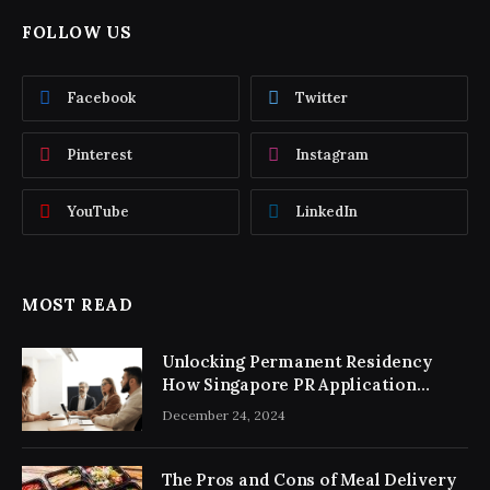
FOLLOW US
Facebook
Twitter
Pinterest
Instagram
YouTube
LinkedIn
MOST READ
Unlocking Permanent Residency
How Singapore PR Application
Consultancy Simplifies the Process
December 24, 2024
The Pros and Cons of Meal Delivery