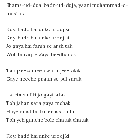
Shams-ud-dua, badr-ud-duja, yaani muhammad-e-
mustafa
Koyi hadd hai unke urooj ki
Koyi hadd hai unke urooj ki
Jo gaya hai farsh se arsh tak
Woh buraq le gaya be-dhadak
Tabq-e-zameen waraq-e-falak
Gaye neeche paaun se pul sarak
Latein zulf ki jo gayi latak
Toh jahan sara gaya mehak
Huye mast bulbulien iss qadar
Toh yeh gunche bole chatak chatak
Koyi hadd hai unke urooj ki