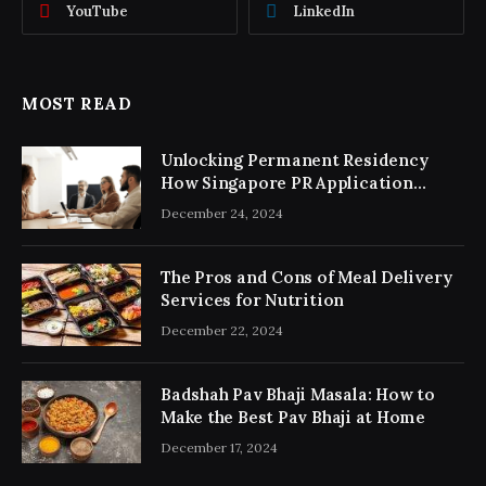
YouTube
LinkedIn
MOST READ
Unlocking Permanent Residency
How Singapore PR Application
Consultancy Simplifies the Process
December 24, 2024
The Pros and Cons of Meal Delivery
Services for Nutrition
December 22, 2024
Badshah Pav Bhaji Masala: How to
Make the Best Pav Bhaji at Home
December 17, 2024