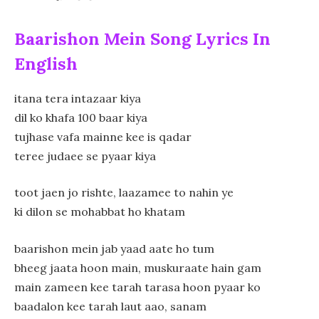
Baarishon Mein Song Lyrics In
English
itana tera intazaar kiya
dil ko khafa 100 baar kiya
tujhase vafa mainne kee is qadar
teree judaee se pyaar kiya
toot jaen jo rishte, laazamee to nahin ye
ki dilon se mohabbat ho khatam
baarishon mein jab yaad aate ho tum
bheeg jaata hoon main, muskuraate hain gam
main zameen kee tarah tarasa hoon pyaar ko
baadalon kee tarah laut aao, sanam